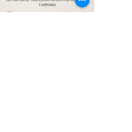
Y ARMONÍA
"El yogui reconoce en su corazón que su
esencia es común a la de todas las
criaturas, y que la vida que mora en todas
las criaturas habita también en su
corazón." Bhagavad Gita